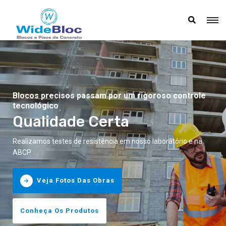
Uma obra precisa começar com o parceiro certo
Blocos precisos passam por um rigoroso controle
Eles vão animar nossa experiência nesse site
tecnológico
Experiência WideBloc
Bloquinhos Animados
Qualidade Certa
Confira as obras já realizadas com a WideBloc.
Esses são os mascotes da WideBloc, bloquinhos que pegam
Realizamos testes de resistência em nosso laboratório e na
pesado no trabalho.
ABCP
Conheça A WideBloc
Conheça A WideBloc
Veja Fotos Das Obras
Conheça Os Produtos
Conheça Os Produtos
Conheça Os Produtos