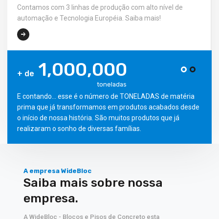
Contamos com 3 linhas de produção com alto nível de
automação e Tecnologia Européia. Saiba mais!
1,000,000
+ de
toneladas
E contando... esse é o número de TONELADAS de matéria
prima que já transformamos em produtos acabados desde
o início de nossa história. São muitos produtos que já
realizaram o sonho de diversas famílias.
A empresa WideBloc
Saiba mais sobre nossa
empresa.
A WideBloc - Blocos e Pisos de Concreto esta