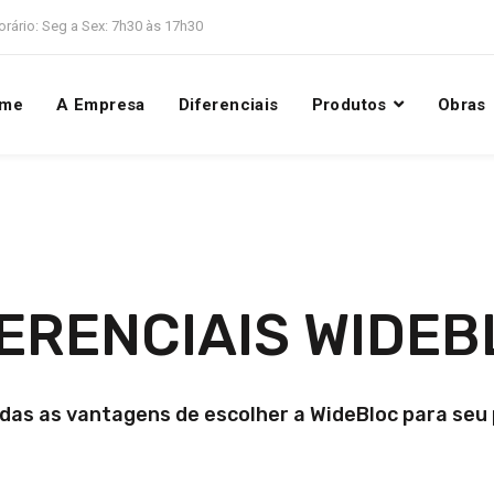
orário: Seg a Sex: 7h30 às 17h30
me
A Empresa
Diferenciais
Produtos
Obras
ERENCIAIS WIDE
odas as vantagens de escolher a WideBloc para seu 