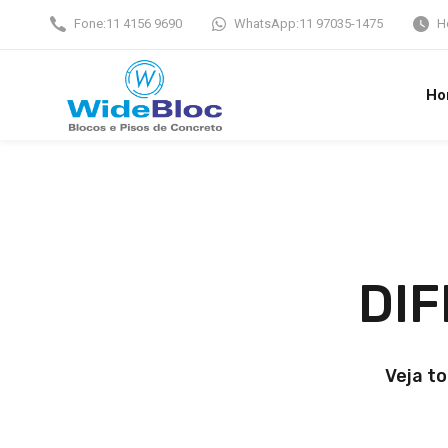
Fone:
11 4156 9690
WhatsApp:
11 97035-1475
H
Ho
DIF
Veja t